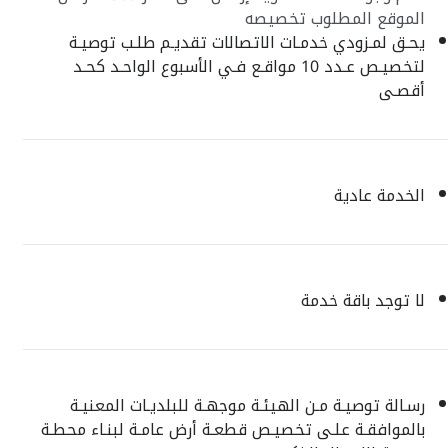
الموقع المطلوب تخصيصه
يحـق لمـزودي خدمـات الاتصالات تقديـم طلـب توصيـة
لتخصيـص عـدد 10 مواقـع فـي الأسبوع الواحـد كحـد
أقصـى
الخدمة عادية
لا توجد باقة خدمة
رسـالة توصيـة مـن الهيئـة موجهـة للبلديـات المعنيـة
بالموافقـة علـى تخصيـص قطعـة أرض عامـة لبنـاء محطـة