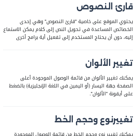
قارئ النصوص
يحتوي الموقع على خاصية "قارئ النصوص" وهي إحدى
الخصائص المساعدة في تحويل النص إلى كلام يمكن الاستماع
إليه، دون أن يحتاج المستخدم إلى تفعيل أية برامج أخرى
لتسهيل الاستماع الى محتويات الموقع بدلا من قراءتها،
وهذه التقنية مفيدة جدا لذوي الإعاقة البصرية وضعاف البصر،
ولمستخدمي الموقع الذين يواجهون صعوبات في قراءة
تغيير الألوان
النصوص عبر الانترنت. عند تحديد المحتوى المطلوب، انقر على
وصلة "استمع" للاستماع إلى المحتوى الإلكتروني بصوت واضح.
يمكنك تغيير الألوان من قائمة الوصول الموجودة أعلى
الصفحة جهة اليسار (أو اليمين في اللغة الإنجليزية) بالضغط
على أيقونة "الألوان".
تغييرنوع وحجم الخط
يمكنك تغيير نوع وحجم الخط من قائمة الوصول الموجودة