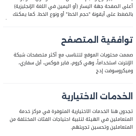
أعلى الصفحة جهة اليسار (أو اليمين في اللغة الإنجليزية)
بالضغط على أيقونة "حجم الخط" أو ونوع الخط. كما يمكنك
زيادة حجم الخط بالضغط على مفتاحي "Ctrl" و "+" عدة مرات أو
باختيار "Zoom" من إعدادات المتصفح. كما يمكن تكبير الشاشة
بالضغط على مفتاح F11 الموجود على لوحة المفاتيح.
توافقية المتصفح
صممت محتويات الموقع لتتناسب مع أكثر متصفحات شبكة
الإنترنت استخداماً، وهي كروم، فاير فوكس، أبل سفاري،
وميكروسوفت إدج
الخدمات الاختيارية
تجدون هنا الخدمات الاختيارية المتوفرة في مركز خدمة
المتعاملين في الهيئة لتلبية احتياجات الفئات المختلفة من
المتعاملين وتحسين تجربتهم.