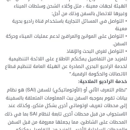
الهيئة لجهات معينة ، مثل وكلاء الشحن وسلطات الميناء
وغيرها للاتصال بالسفن وذلك من أجل:
• التواصل في المسائل التجارية باستخدام قناة راديو بحرية
معينة
• التواصل على الموانئ والمرافئ لدعم عمليات الميناء وحركة
السفن.
• التواصل لغرض البحث والإنقاذ
للمزيد من التفاصيل يمكنكم الاطلاع على اللائحة التنظيمية
لخدمة الراديو البحري الصادرة عن الهيئة العامة لتنظيم قطاع
الاتصالات والحكومة الرقمية."
خدمة الراديو الملاحية:
"نظام التعرف الآلي أو (الأوتوماتيكي) للسفن (
AI
S) هو نظام
بيانات تقوم بموجبه السفن ببث المعلومات المتعلقة بالسفينة
إلى محطات تعريف اوتوماتي أخرى بشكل متكرر، وكذلك عند
الاستجواب من قبل محطات أخرى تابعة لنظام
AI
S بما في ذلك
المحطات على الشاطئ، مما يجعلها معروفة من قبل السفن
والمحطات الساحلية الأخرى. للمزيد من التفاصيل يمكنكم