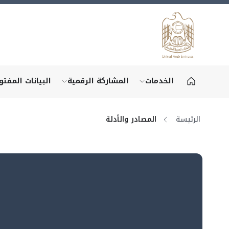
الخدمات
المشاركة الرقمية
البيانات المفتو
gital participation"
show submenu for "More"
الرئيسة
المصادر والأدلة