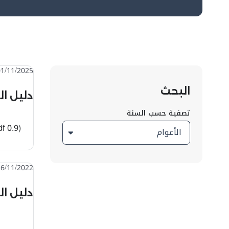
lts update dynamically after activating the filter controls.
01/11/2025
البحث
دليل ا
تصفية حسب السنة
(0.9 MB , pdf)
الأعوام
16/11/2022
دليل ال