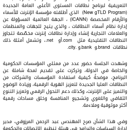
التعريفية لبرنامج نطاقات المستوى الأعلى العامة الجديدة
(New gTLD Program)
الذي أطلقته مؤسسة الإنترنت للأسماء
والأرقام المخصصة
(ICANN)
، الجهة العالمية المسؤولة عن
إدارة نظام أسماء النطاقات
، والذي يتيح للجهات والمنظمات
والعلامات التجارية إنشاء وإدارة نطاقات إنترنت مخصّصة تتجاوز
النطاقات التقليدية مثل
‎
.com‎
أو
‎
.net ‎
، وتشمل أمثلة ذلك
نطاقات
‎
.brand‎
و
‎
.bank‎
و
‎
.city‎.
وشهدت الجلسة حضور عدد من ممثلي المؤسسات الحكومية
والخاصة في الدولة، وتركزت على تقديم لمحة شاملة عن
البرنامج، موضحةً كيفية استفادة المؤسسات
والشركات
من
النطاقات العليا الجديدة لتعزيز الهوية الرقمية، وزيادة الوضوح
والتميز على الإنترنت، وكذلك دعم التحول الرقمي وتعزيز التنوع
الثقافي واللغوي وتشجيع المنافسة وخلق مساحات رقمية
أكثر موثوقية وملاءمة
.
وفي هذا الشأن صرح المهندس عبد الرحمن المرزوقي، مدير
إدارة السياسات والبرامج في هيئة تنظيم الاتصالات والحكومة