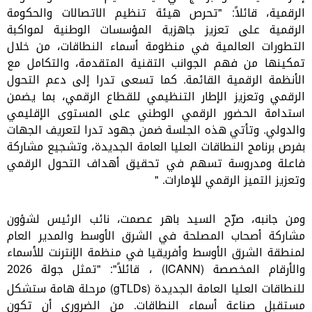
الرقمية، قائلاً: "تحرص هيئة تنظيم الاتصالات والحكومة
الرقمية على تعزيز جاهزية المؤسسات الوطنية لمواكبة
التطورات العالمية في منظومة أسماء النطاقات، من خلال
تمكينها من فهم الجوانب التقنية المتقدمة، والتكامل مع
الأنظمة الرقمية القائمة. كما تسعى تدرا إلى دعم التحول
الرقمي وتعزيز الإطار التنظيمي للقطاع الرقمي، بما يضمن
استدامة الحضور الرقمي الوطني على المستوى الإقليمي
والدولي. وتأتي هذه الجلسة ضمن جهود تدرا لتعريف الجهات
بفرص برنامج النطاقات العليا العامة الجديدة، وتشجيع مشاركة
فاعلة ومدروسة تسهم في تحقيق أهداف التحول الرقمي
وتعزيز التميز الرقمي للإمارات. "
ومن جانبه، صرّح السيد باهر عصمت، نائب الرئيس لشؤون
مشاركة أصحاب المصلحة في الشرق الأوسط والمدير العام
لمنطقة الشرق الأوسط وأفريقيا في منظمة الإنترنت للأسماء
والأرقام المخصصة
(ICANN)
، قائلاً
:"
"تمثل جولة 2026
للنطاقات العليا العامة الجديدة
)
gTLDs
(
مرحلة هامة ستشكل
مستقبل صناعة أسماء النطاقات. من الضروري أن تكون