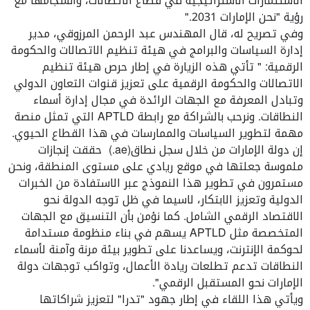
الاستثمارات الاستراتيجية في قطاع الاتصالات، وانسجامها مع
رؤية "نحن الإمارات 2031
".
وفي تصريح له، قال المهندس عبد الرحمن المرزوقي، مدير
إدارة السياسات والبرامج في هيئة تنظيم الاتصالات والحكومة
الرقمية
:
"
تأتي هذه الزيارة في إطار حرص هيئة تنظيم
الاتصالات والحكومة الرقمية على تعزيز قنوات التعاون الدولي
وتبادل المعرفة مع الجهات الرائدة في مجال إدارة أسماء
النطاقات. ونرحب بالشراكة مع رابطة
APTLD
التي تمثل منصة
مهمة لتطوير السياسات والممارسات في هذا القطاع الحيوي.
إن دولة الإمارات من خلال سجل نطاق
(.ae)
حققت إنجازات
ملموسة جعلتها في موقع ريادي على مستوى المنطقة، ونحن
مستمرون في تطوير هذا النموذج عبر الاستفادة من الخبرات
الدولية وتعزيز الابتكار، لاسيما في ظل توجه الدولة نحو
الاقتصاد الرقمي الشامل
.
كما نؤمن بأن التنسيق مع الجهات
المتخصصة مثل
APTLD
يسهم في بناء منظومة مستدامة
لحوكمة الإنترنت، ويساعدنا على تطوير بيئة مرنة وآمنة لأسماء
النطاقات تدعم تطلعات ريادة الأعمال، وتواكب توجهات دولة
الإمارات نحو المستقبل الرقمي
."
ويأتي هذا اللقاء في إطار جهود "تدرا" لتعزيز شراكاتها