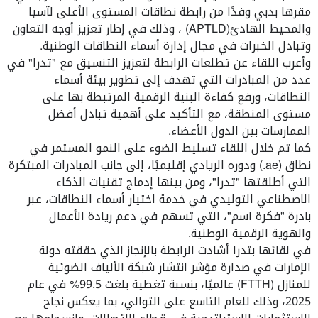
مقرها بدبي وفدًا من رابطة نطاقات المستوى الأعلى لآسيا
والمحيط الهادئ
(APTLD)
، وذلك في إطار تعزيز أوجه التعاون
وتبادل الخبرات في مجال إدارة أسماء النطاقات الوطنية
.
وأعرب اللقاء عن تطلعات الرابطة لتعزيز التنسيق مع "تدرا" في
عدد من المبادرات التي تهدف إلى تطوير بيئة أسماء
النطاقات، ورفع كفاءة البنية الرقمية المرتبطة بها على
مستوى المنطقة، مع التأكيد على أهمية تبادل أفضل
الممارسات بين الدول الأعضاء
.
كما تم خلال اللقاء تسليط الضوء على النمو المستمر في
نطاق
(.ae)
ودوره الريادي إقليميًا، إلى جانب المبادرات المبتكرة
التي أطلقتها "تدرا"، ومن بينها إدماج تقنيات الذكاء
الاصطناعي التوليدي في خدمة اختيار أسماء النطاقات، عبر
بادرة "فكرة اسم
"
، التي تسهم في دعم ريادة الأعمال
والهوية الرقمية الوطنية
.
في لقائها بتدرا أشادت الرابطة بالإنجاز الذي حققته دولة
الإمارات في صدارة مؤشر انتشار شبكة الألياف الضوئية
للمنازل
(FTTH)
عالميًا، بنسبة تغطية بلغت 99.5% في عام
2025، وذلك للعام التاسع على التوالي، بما يعكس نجاح