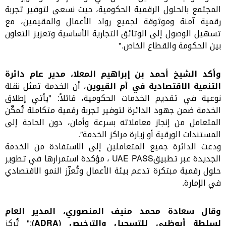
المجتمع بالحلول الرقمية الحكومية، حيث نسعى لتوفير تجربة
رقمية آمنة وموثوقة لجميع رواد الأعمال والمقيمين، مع
تسهيل الوصول إلى الوثائق التجارية الأساسية وتعزيز التعاون
بين الحكومة والقطاع الخاص.
"
وأكد الشيخ أحمد بن إبراهيم المعلا، مدير عام دائرة
التنمية الاقتصادية في أم القيوين
، أن الخدمة تمثل نقلة
نوعية في تقديم الخدمات الحكومية، قائلاً
:
"يأتي إطلاق
الخدمة ضمن جهود الدائرة لتوفير تجربة رقمية متكاملة تُمكّن
المتعامل من إنجاز معاملاته بسرعة وأمان، دون الحاجة إلى
المستندات الورقية أو زيارة مراكز الخدمة
.”
ودعت الدائرة جميع المتعاملين إلى الاستفادة من الخدمة
الجديدة عبر تطبيق
UAE PASS
، مؤكدة استمرارها في تطوير
حلول رقمية مبتكرة تدعم بيئة الأعمال وتُعزّز النمو الاقتصادي
في الإمارة
.
وقال سعادة محمد منيف المنصوري، المدير العام
لسلطة أبوظبي للتسجيل والترخيص (
ADRA
)
:
" تُركز