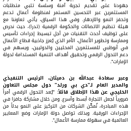
جهودنا على تقديم تجربة آمنة وسلسة تلبي متطلبات
المستثمرين عبر التحسين المستمر لمنظومة أعمال تدعم
وتحفز النمو والازدهار. وفي هذا السياق، يأتي تعاوننا مع
هيئة تنظيم الاتصالات والحكومة الرقمية (تدرا)، حيث نحرص
على توظيف أحدث التقنيات من أجل تبسيط إجراءات تأسيس
وممارسة وتطوير الأعمال، الأمر الذي يُعزز جاذبية قطاع الأعمال
في أبوظبي للمستثمرين المحليين والدوليين، ويسهم في
دعم التحول الرقمي وتحقيق أهداف التنمية المستدامة لدولة
الإمارات".
و
عبر سعادة عبدالله بن دميثان، الرئيس التنفيذي
والمدير العام لـ"دي بي ورلد" دول مجلس التعاون
الخليجي عن هذا الإطلاق قائلاً
: "يُعد التحول الرقمي أمراً
ضرورياً لجعل التجارة أبسط وأسرع. ومن خلال مشاركة جافزا في
هذه المبادرة، نُمكّن الشركات من التركيز على النمو بدلاً من
الإجراءات الورقية. وبذلك تواصل دولة الإمارات وضع المعايير
العالمية في سهولة ممارسة الأعمال
."