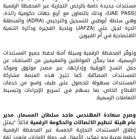
مستندات جديدة خاصة بالرخص التجارية عبر المحفظة الرقمية
(
UAE PASS
)، وذلك بالتعاون مع أربع جهات حكومية رائدة،
وهي سلطة أبوظبي للتسجيل والترخيص (
ADRA
)
والمنطقة
الحرة لجبل علي (
JAFZA
) و
بلدية الفجيرة ودائرة التنمية
الاقتصادية في أم القيوين.
وتوفّر المحفظة الرقمية وسيلة آمنة لحفظ جميع المستندات
الرسمية، مما يمكّن المواطنين والمقيمين من الاستغناء عن
حمل النسخ الورقية وإدارتها، عبر مصدر موثوق وموحّد
للمستندات المصدّقة. كما تتيح هذه المنصة مشاركة
المستندات بسهولة للحصول على طيف واسع من خدمات
القطاع الخاص، بما يسهم في تسريع الإجراءات وتبسيط
التعاملات الرسمية
.
وصرح سعادة
المهندس
ماجد سلطان المسمار، مدير
عام هيئة تنظيم الاتصالات والحكومة الرقمية
قائلاً: "يمثل
إطلاق المستندات التجارية الخمسة عبر المحفظة الرقمية
خطوة نوعية نحو تمكين الأعمال في دولة الإمارات، وتعزيز ثقة