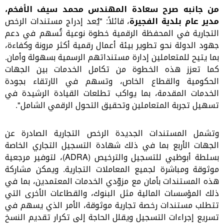
من جانبه صرح سعادة المهندس محمد سيف الأفخم،
مدير عام بلدية الفجيرة
، قائلاً: "يُعد إدراج مستندات الرخص
التجارية في المحفظة الرقمية خطوة نوعية تُسهم في دعم
جهود الدولة نحو تطوير بيئة أعمال رقمية أكثر مرونة وكفاءة،
بما يتيح للمتعاملين إدارة مستنداتهم الرسمية بسهولة وأمان.
كما تعزز هذه الخطوة من تكامل الخدمات بين الجهات
الحكومية والقطاع الخاص، وتسهم في الارتقاء بجودة
الخدمات المقدمة، بما يواكب تطلعات القيادة الرشيدة في
تسهيل تجربة المتعاملين وتحقيق التحول الرقمي الشامل".
وتشمل المستندات الجديدة الرخص التجارية الصادرة عن
الجهات الأربع بما في ذلك شهادة التسجيل التجاري الخاصة
بسلطة أبوظبي
للتسجيل والترخيص (
ADRA
)، لتوفير مرجعية
موثوقة ومباشرة لجميع المعاملات التجارية. ويمكن مشاركة
هذه المستندات بأمان مع مزوّدي الخدمات المعتمدين، بما في
ذلك المؤسسات المالية مثل البنوك، والقطاعات الأخرى التي
تتطلب مستندات رخصة تجارية موثوقة، الأمر الذي يسهم في
تسريع إجراءات التسجيل ويقلل الحاجة إلى تكرار تقديم النسخ