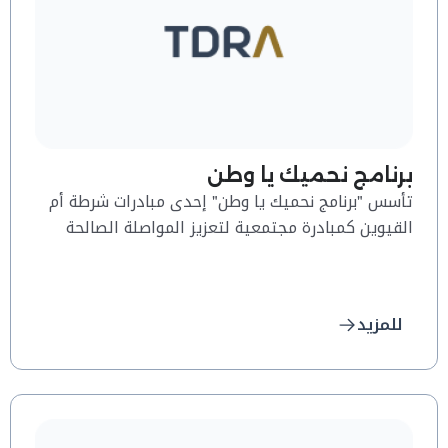
برنامج نحميك يا وطن
تأسس "برنامج نحميك يا وطن" إحدى مبادرات شرطة أم
القيوين كمبادرة مجتمعية لتعزيز المواصلة الصالحة
وإشراك كافة المواطنين والمقيمين في الحفاظ على
أمن المجتمع وتشجيع روح المبادرة الفردية لإيصال
المعلومات الأمنية أو الظواهر السلبية أو الإجرامية
للمزيد
لجهاز الشرطة وجعل أفراد المجتمع هم العون لرجال
الشرطة وتوعية المجتمع بأهمية المعلومات وعدم
التقليل من شأن أي ملاحظة أو معلومة صغيرة.