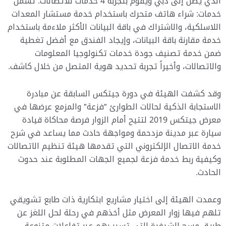
الذي يصل إلى دبي ويقوم بتجربة 4 خدمات للاتصالات. تشمل
خدمات: شراء هاتف متحرك باستخدام خدمة مستشار المعدات
اللاسلكية، والاشتراك في باقة البيانات الأكثر ملاءمة باستخدام
خدمة مقارنة باقة البيانات، وإيجاد الفندق مع أفضل تغطية
ضمن خدمة تصنيف جودة خدمات تكنولوجيا المعلومات
والاتصالات، وأخيراً تجربة تحديد هوية المتصل من خلال كاشف.
وقد كشفت الهيئة في دورة جيتكس السابقة عن مبادرة
الاستجابة الذكية لحالات الطوارئ "فزعة" والمزمع عرضها في
معرض جيتكس 2019 لتتيح أمام الزوار فرصة محاكاة قيادة
سيارة عبر مدينة مزدحمة ومواجهة حادث مما يساعد في شرح
خدمة الاتصال الإلكتروني التي تقدمها هيئة تنظيم الاتصالات
وكيفية ربط خدمة فزعة لجميع الجهات المطلوبة عند حدوث
الحادث.
وعمدت الهيئة إلى اختيار مشاريع ابتكارية ذات طابع تشويقي
تلهم فيها زوار المعرض مثل أخذهم في رحلة لحل اللغز عن
طريق مسح الشيفرة التي تسير بهم عبر تفاعلات متنوعة