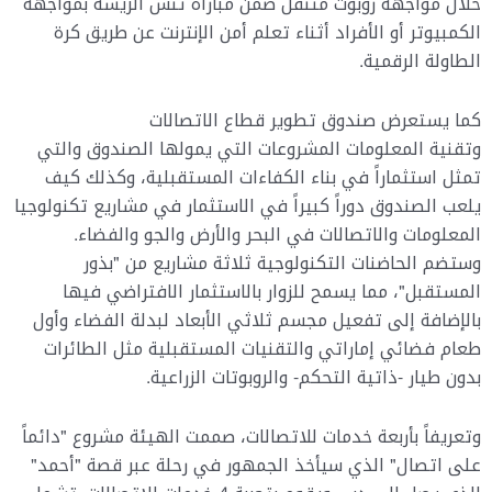
خلال مواجهة روبوت متنقل ضمن مباراة تنس الريشة بمواجهة
الكمبيوتر أو الأفراد أثناء تعلم أمن الإنترنت عن طريق كرة
الطاولة الرقمية.
كما يستعرض صندوق تطوير قطاع الاتصالات
وتقنية المعلومات المشروعات التي يمولها الصندوق والتي
تمثل استثماراً في بناء الكفاءات المستقبلية، وكذلك كيف
يلعب الصندوق دوراً كبيراً في الاستثمار في مشاريع تكنولوجيا
المعلومات والاتصالات في البحر والأرض والجو والفضاء.
وستضم الحاضنات التكنولوجية ثلاثة مشاريع من "بذور
المستقبل"، مما يسمح للزوار بالاستثمار الافتراضي فيها
بالإضافة إلى تفعيل مجسم ثلاثي الأبعاد لبدلة الفضاء وأول
طعام فضائي إماراتي والتقنيات المستقبلية مثل الطائرات
بدون طيار -ذاتية التحكم- والروبوتات الزراعية.
وتعريفاً بأربعة خدمات للاتصالات، صممت الهيئة مشروع "دائماً
على اتصال" الذي سيأخذ الجمهور في رحلة عبر قصة "أحمد"